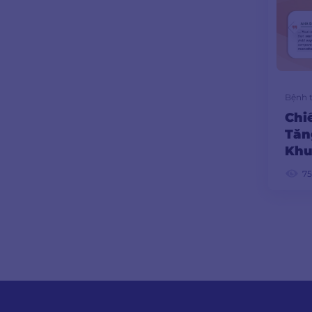
Bệnh 
Chi
Tăn
Khu
Tế 
7