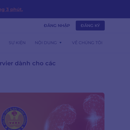
g 3 phút.
ĐĂNG NHẬP
ĐĂNG KÝ
SỰ KIỆN
NỘI DUNG
VỀ CHÚNG TÔI
rvier dành cho các