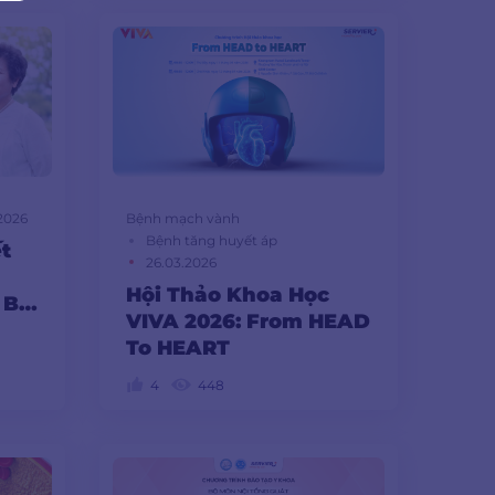
2026
Bệnh mạch vành
Bệnh tăng huyết áp
t
26.03.2026
Hội Thảo Khoa Học
 Bỏ
VIVA 2026: From HEAD
To HEART
4
448