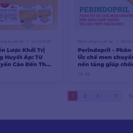
tăng huyết áp
24.03.2026
Bệnh tăng huyết áp
06.02.
ến Lược Khởi Trị
Perindopril – Phân
g Huyết Áp: Từ
Ức chế men chuyể
yến Cáo Đến Thực
nền tảng giúp chố
Lâm Sàng
tái cấu trúc mạch
5
83
...
1
2
3
7
T