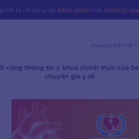
ập bất kỳ nội dung nào
ĐĂNG NHẬP
hoặc
ĐĂNG KÝ tron
LĨNH VỰC ĐIỀU TRỊ
 cổng thông tin y khoa chính thức của Se
chuyên gia y tế