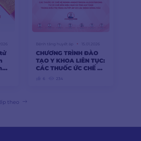
2026
Bệnh tăng huyết áp
15.01.2026
 tử
CHƯƠNG TRÌNH ĐÀO
n
TẠO Y KHOA LIÊN TỤC:
ng
CÁC THUỐC ỨC CHẾ HỆ
 máu
RAA TỪ CƠ CHẾ ĐẾN
6
234
HIỆU QUẢ VÀ TÍNH AN
TOÀN TRONG ĐIỀU TRỊ
T...
iếp theo