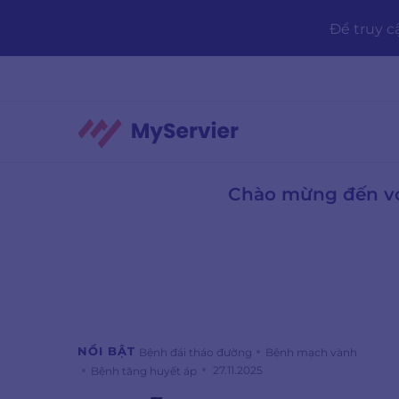
Bỏ
qua
Để truy c
Chào mừng đến với
NỔI BẬT
Bệnh đái tháo đường
Bệnh mạch vành
27.11.2025
Bệnh tăng huyết áp