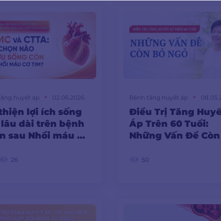
ĐĂNG KÝ
tăng huyết áp
02.06.2026
Bệnh tăng huyết áp
08.05.
thiện lợi ích sống
Điều Trị Tăng Huyế
 lâu dài trên bệnh
Áp Trên 60 Tuổi:
n sau Nhồi máu cơ
Những Vấn Đề Còn
Ngỏ
26
50