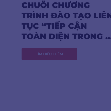
CHUỖI CHƯƠNG 
TRÌNH ĐÀO TẠO LIÊN
TỤC “TIẾP CẬN 
TOÀN DIỆN TRONG 
QUẢN LÝ BỆNH 
NHÂN TIM MẠCH – 
TÌM HIỂU THÊM
CHUYỂN HÓA”