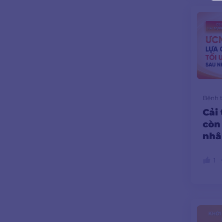
Bệnh 
Cải 
còn
nhâ
tim
1